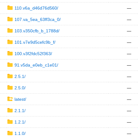
110.v6a_d46d76d560/
—
107.va_5ea_63ff3ca_0/
—
103.v350cfb_b_1788d/
—
101.v7e9d5cefc9b_f/
—
100.v3f2fdc52f363/
—
91.v5da_e0eb_c1e01/
—
2.5.1/
—
2.5.0/
—
latest/
—
2.1.1/
—
1.2.1/
—
1.1.0/
—