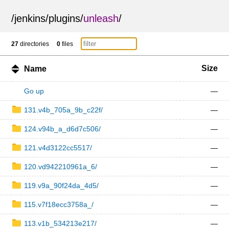
/
jenkins
/
plugins
/
unleash
/
27
directories
0
files
Size
Name
Go up
—
131.v4b_705a_9b_c22f/
—
124.v94b_a_d6d7c506/
—
121.v4d3122cc5517/
—
120.vd942210961a_6/
—
119.v9a_90f24da_4d5/
—
115.v7f18ecc3758a_/
—
113.v1b_534213e217/
—